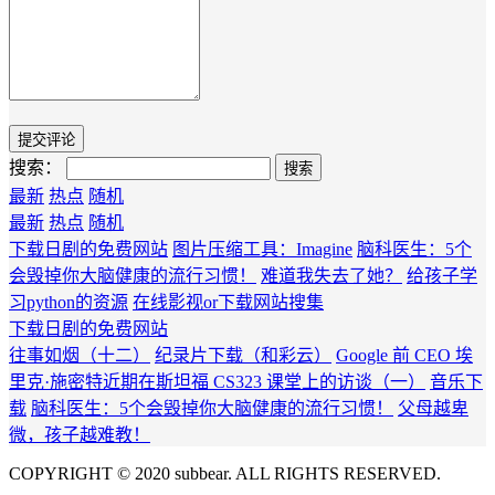
搜索：
最新
热点
随机
最新
热点
随机
下载日剧的免费网站
图片压缩工具：Imagine
脑科医生：5个
会毁掉你大脑健康的流行习惯！
难道我失去了她？
给孩子学
习python的资源
在线影视or下载网站搜集
下载日剧的免费网站
往事如烟（十二）
纪录片下载（和彩云）
Google 前 CEO 埃
里克·施密特近期在斯坦福 CS323 课堂上的访谈（一）
音乐下
载
脑科医生：5个会毁掉你大脑健康的流行习惯！
父母越卑
微，孩子越难教！
COPYRIGHT © 2020 subbear. ALL RIGHTS RESERVED.