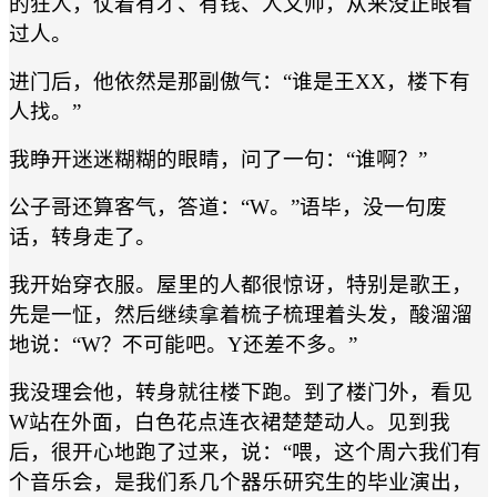
的狂人，仗着有才、有钱、人又帅，从来没正眼看
过人。
进门后，他依然是那副傲气：“谁是王XX，楼下有
人找。”
我睁开迷迷糊糊的眼睛，问了一句：“谁啊？”
公子哥还算客气，答道：“W。”语毕，没一句废
话，转身走了。
我开始穿衣服。屋里的人都很惊讶，特别是歌王，
先是一怔，然后继续拿着梳子梳理着头发，酸溜溜
地说：“W？不可能吧。Y还差不多。”
我没理会他，转身就往楼下跑。到了楼门外，看见
W站在外面，白色花点连衣裙楚楚动人。见到我
后，很开心地跑了过来，说：“喂，这个周六我们有
个音乐会，是我们系几个器乐研究生的毕业演出，