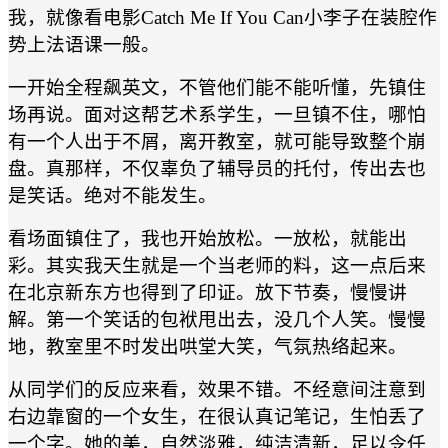
我，就像看电影Catch Me If You Can小李子在装腔作
势上法语课一般。
一开始全程飙英文，不管他们能不能听懂，先镇住
场再说。面对这帮艺术系学生，一旦镇不住，哪怕
有一个人出于不屑，离开教室，就可能导致整个崩
盘。真那样，不仅辜负了辅导员的托付，传出去也
是笑话。绝对不能发生。
看场面镇住了，我也开始放松。一放松，就能出
彩。其实我天生就是一个当老师的料，这一点后来
在北京新东方也得到了印证。放下节奏，慢慢讲
解。第一个笑话的包袱甩出去，没几个人笑。慢慢
地，教室里不时发出哄堂大笑，气氛热络起来。
从同学们的反应来看，效果不错。不经意间注意到
右边靠窗的一个女生，在很认真记笔记，生怕丢了
一个字。她的美，自然淡雅，纯洁清新，足以令任