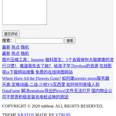
搜索：
最新
热点
随机
最新
热点
随机
图片压缩工具：Imagine
脑科医生：5个会毁掉你大脑健康的流
行习惯！
难道我失去了她？
给孩子学习python的资源
在线影
视or下载网站搜集
免费的在线拼图网站
Where Have All the Flowers Gone?
如何建zerotier moon服务器
乐高-定格动画-二战-少校VS瓦西里
如何将列表插入到
DataFrame
解决metabase导出的excel文件无法打开
国内物业公
司不愿意积极安装充电桩设施的原因
COPYRIGHT © 2020 subbear. ALL RIGHTS RESERVED.
THEME
KRATOS
MADE BY
VTROIS