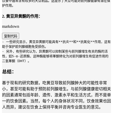
饮食中通常含有较多的大豆制品。这提示了大豆可能对前列腺健康有潜在保
护作用。
2.
黄豆异黄酮的作用
：
markdown
复制代码
-
一些研究显示，黄豆异黄酮可能具有
**抗炎**
和
**抗氧化**
作用，这有
助于保护前列腺细胞免受损伤。
-
另外，有些研究认为，异黄酮可以抑制某些与前列腺增生有关的酶的活
性，如5-α-还原酶，这种酶能够将睾酮转化为对前列腺增生有促进作用的
二氢睾酮（DHT）。
总结：
基于现有的研究数据，吃黄豆导致前列腺肿大的可能性非常
小，甚至可能有助于预防前列腺增生。与前列腺健康密切相关
的因素通常包括年龄、遗传、激素水平和生活方式，而不是单
一的饮食因素。当然，每个人的身体状况不同，饮食效果也因
人而异，建议在饮食上保持平衡并咨询专业医生的意见。