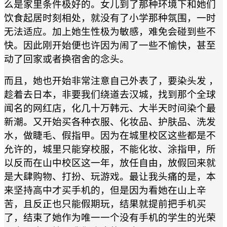
么是家里条件极好的。女儿到了那种环境下和她们
饮食起居时刻相处，就没有了小学那种氛围，一时
无法适应。加上她生性极为敏感，难免会碰到些不
快。因此刚开始便也许因为闹了一些不愉快，甚至
动了回家或者换宿舍的念头。
而且，她也开始非常注意自己外表了，要染头发 ，
趁着去日本，非要我们绕道去汉城，找到那个全球
闻名的网红店，化几十万韩元、大半天时间染个最
新潮。又开始买各种衣服、化妆品、护肤品、洗发
水，做睫毛、假指甲。因为在城里校区这些都是不
允许的，城里只能穿校服，不能化妆、涂指甲，所
以反而在山中校区这一年，放任自由，放假回来就
是大肆购物、打扮、玩游戏。最让我头痛的是，本
来坚持高中才买手机的，但是因为看她在山上辛
苦，且反正也只能假期玩，结果就提前把手机买
了，结束了她作为唯一一个没有手机的学生的光荣